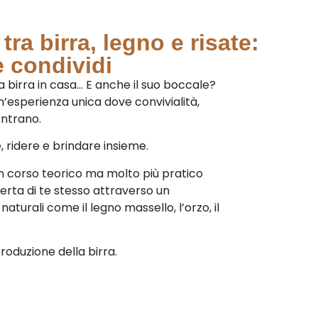
ra birra, legno e risate:
e condividi
a birra in casa… E anche il suo boccale?
un’esperienza unica dove convivialità,
ontrano.
 ridere e brindare insieme.
 un corso teorico ma molto più pratico
perta di te stesso attraverso un
turali come il legno massello, l’orzo, il
produzione della birra.